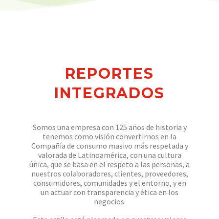
R
E
P
O
R
T
E
S
I
N
T
E
G
R
A
D
O
S
Somos una empresa con 125 años de historia y
tenemos como visión convertirnos en la
Compañía de consumo masivo más respetada y
valorada de Latinoamérica, con una cultura
única, que se basa en el respeto a las personas, a
nuestros colaboradores, clientes, proveedores,
consumidores, comunidades y el entorno, y en
un actuar con transparencia y ética en los
negocios.