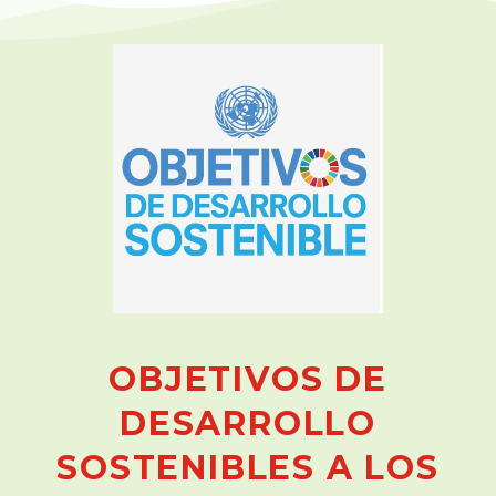
O
B
J
E
T
I
V
O
S
D
E
D
E
S
A
R
R
O
L
L
O
S
O
S
T
E
N
I
B
L
E
S
A
L
O
S