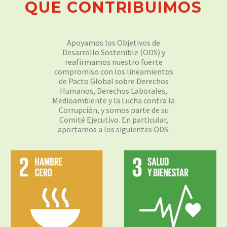
Q
U
E
C
O
N
T
R
I
B
U
I
M
O
S
Apoyamos los Objetivos de
Desarrollo Sostenible (ODS) y
reafirmamos nuestro fuerte
compromiso con los lineamientos
de Pacto Global sobre Derechos
Humanos, Derechos Laborales,
Medioambiente y la Lucha contra la
Corrupción, y somos parte de su
Comité Ejecutivo. En particular,
aportamos a los siguientes ODS.