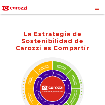
L
a
E
s
t
r
a
t
e
g
i
a
d
e
S
o
s
t
e
n
i
b
i
l
i
d
a
d
d
e
C
a
r
o
z
z
i
e
s
C
o
m
p
a
r
t
i
r