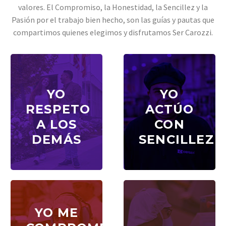
valores. El Compromiso, la Honestidad, la Sencillez y la
Pasión por el trabajo bien hecho, son las guías y pautas que
compartimos quienes elegimos y disfrutamos Ser Carozzi.
YO
YO
YO
YO
RESPETO
ACTÚO
RESPETO
ACTÚO
A LOS
CON
A LOS
CON
DEMÁS
SENCILLEZ
DEMÁS
SENCILLEZ
YO ME
YO ME
OMPROMETO