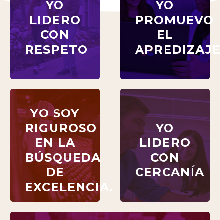
YO
YO
LIDERO
PROMUEVO
LIDERO
PROMUEVO
CON
EL
CON
EL
RESPETO
APREDIZAJE
RESPETO
APREDIZAJ
YO SOY
YO SOY
RIGUROSO
YO
RIGUROSO
YO
EN LA
LIDERO
EN LA
LIDERO
BÚSQUEDA
CON
BÚSQUEDA
CON
DE
CERCANÍA
DE
CERCANÍA
EXCELENCIA.
EXCELENCIA.