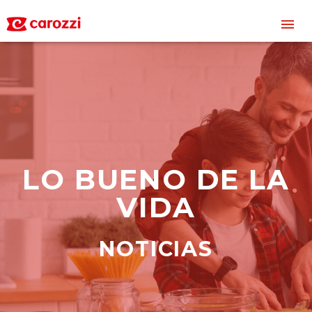
L
O
B
U
E
N
O
D
E
L
A
V
I
D
A
N
O
T
I
C
I
A
S