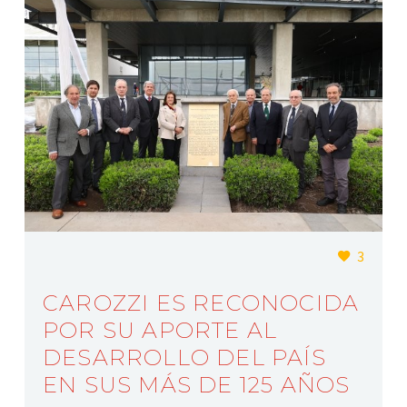
3
CAROZZI ES RECONOCIDA
POR SU APORTE AL
DESARROLLO DEL PAÍS
EN SUS MÁS DE 125 AÑOS