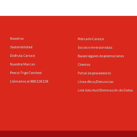
Nosotros
Mercado Carozzi
Sostenibilidad
Socios e inversionistas
Disfruta Carozzi
Bases legales de promociones
Nuestra Marcas
Clientes
Precio Trigo Candeal
Portal de proveedores
Llámanos al 800 228 228
Línea ética/Denuncias
Link Solicitud Eliminación de Datos