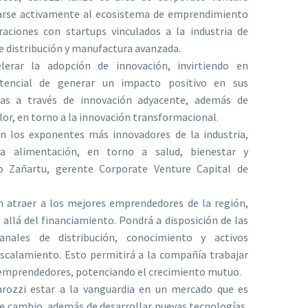
rarse activamente al ecosistema de emprendimiento
aciones con startups vinculados a la industria de
de distribución y manufactura avanzada.
erar la adopción de innovación, invirtiendo en
tencial de generar un impacto positivo en sus
ras a través de innovación adyacente, además de
lor, en torno a la innovación transformacional.
 los exponentes más innovadores de la industria,
la alimentación, en torno a salud, bienestar y
rdo Zañartu, gerente Corporate Venture Capital de
n atraer a los mejores emprendedores de la región,
allá del financiamiento. Pondrá a disposición de las
anales de distribución, conocimiento y activos
escalamiento. Esto permitirá a la compañía trabajar
 emprendedores, potenciando el crecimiento mutuo.
arozzi estar a la vanguardia en un mercado que es
e cambio, además de desarrollar nuevas tecnologías,