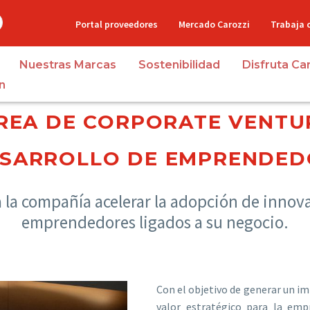
Portal proveedores
Mercado Carozzi
Trabaja 
Nuestras Marcas
Sostenibilidad
Disfruta Ca
n
REA DE CORPORATE VENTU
ESARROLLO DE EMPRENDED
a la compañía acelerar la adopción de innov
emprendedores ligados a su negocio.
Con el objetivo de generar un im
valor estratégico para la emp