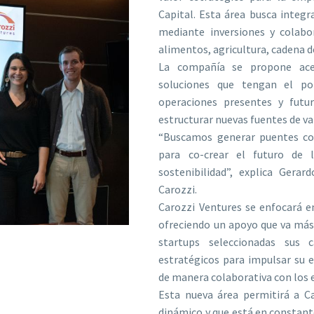
Capital. Esta área busca integ
mediante inversiones y colabor
alimentos, agricultura, cadena 
La compañía se propone acel
soluciones que tengan el po
operaciones presentes y futu
estructurar nuevas fuentes de va
“Buscamos generar puentes con
para co-crear el futuro de 
sostenibilidad”, explica Gera
Carozzi.
Carozzi Ventures se enfocará e
ofreciendo un apoyo que va más 
startups seleccionadas sus c
estratégicos para impulsar su 
de manera colaborativa con los
Esta nueva área permitirá a C
dinámico y que está en constant