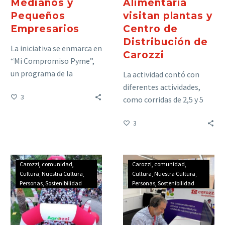
Medianos y
Alimentaria
Pequeños
visitan plantas y
Empresarios
Centro de
Distribución de
La iniciativa se enmarca en
Carozzi
“Mi Compromiso Pyme”,
un programa de la
La actividad contó con
organización Unión
diferentes actividades,
3
Emprendedora, que está
como corridas de 2,5 y 5
diseñado para fortalecer y
km, clases de Zumba con
3
acompañar a las pequeñas
el bailarín Thiago Cunha,
y medianas empresas del
además de experiencias
país, con el propósito de
con realidad virtual y una
fomentar el beneficio
tallarinata con unas ricas
Carozzi
comunidad
Carozzi
comunidad
mutuo entre la compañía
pastas Carozzi, en una
Cultura
Nuestra Cultura
Cultura
Nuestra Cultura
Personas
Sostenibilidad
Personas
Sostenibilidad
y sus proveedores.
jornada en torno al
compartir y disfrutar en
familia.