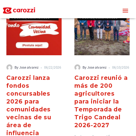
Carozzi
comunidad
Carozzi
comunidad
Cultura
Nuestra Cultura
Cultura
Nuestra Cultura
Personas
Sostenibilidad
Personas
Sostenibilidad
-
-
By Jose alvarez
06/22/2026
By Jose alvarez
06/10/2026
Carozzi lanza
Carozzi reunió a
fondos
más de 200
concursables
agricultores
2026 para
para iniciar la
comunidades
Temporada de
vecinas de su
Trigo Candeal
área de
2026-2027
influencia