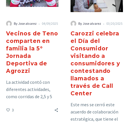
-
-
By Jose alvarez
04/09/2025
By Jose alvarez
03/20/2025
Vecinos de Teno
Carozzi celebra
comparten en
el Día del
familia la 5°
Consumidor
Jornada
visitando a
Deportiva de
consumidores y
Agrozzi
contestando
llamados a
La actividad contó con
través de Call
diferentes actividades,
Center
como corridas de 2,5 y 5
km, clases de Zumba con
Este mes se cerró este
3
el bailarín Thiago Cunha,
acuerdo de colaboración
además de experiencias
estratégica, que tiene el
con realidad virtual y una
fin de mejorar la