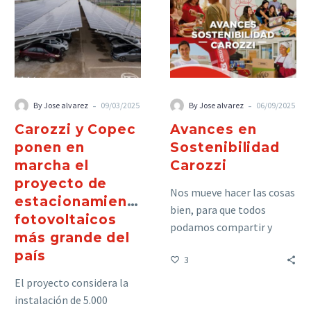
-
-
By Jose alvarez
09/03/2025
By Jose alvarez
06/09/2025
Carozzi y Copec
Avances en
ponen en
Sostenibilidad
marcha el
Carozzi
proyecto de
Nos mueve hacer las cosas
estacionamientos
bien, para que todos
fotovoltaicos
podamos compartir y
más grande del
disfrutar en un mejor
país
3
entorno
El proyecto considera la
instalación de 5.000