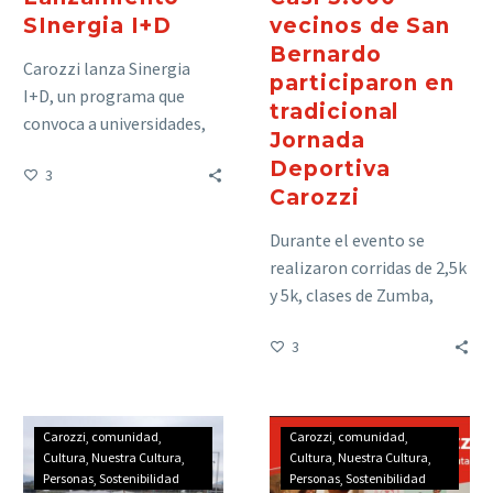
SInergia I+D
vecinos de San
Bernardo
Carozzi lanza Sinergia
participaron en
I+D, un programa que
tradicional
convoca a universidades,
Jornada
centros de investigación y
Deportiva
3
startups para desarrollar
Carozzi
ingredientes innovadores,
conectando con los
Durante el evento se
desafíos del presente y
realizaron corridas de 2,5k
futuro de la industria de
y 5k, clases de Zumba,
alimentos.
Spinning, Energy Jump,
3
Zona Kids, vóleibol y
básquetbol.
Carozzi
comunidad
Carozzi
comunidad
Cultura
Nuestra Cultura
Cultura
Nuestra Cultura
Personas
Sostenibilidad
Personas
Sostenibilidad