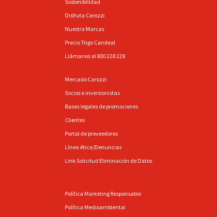
Sostenibilidad
Disfruta Carozzi
Nuestra Marcas
Precio Trigo Candeal
Llámanos al 800 228 228
Mercado Carozzi
Socios e inversionistas
Bases legales de promociones
Clientes
Portal de proveedores
Línea ética/Denuncias
Link Solicitud Eliminación de Datos
Política Marketing Responsable
Política Medioambiental