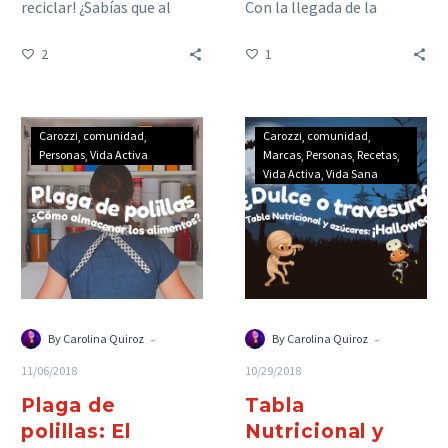
reciclar! ¿Sabías que al
Con la llegada de la
hacer ejercicios en la
primavera nuestras
2
1
mañana la sensación de
mascotas se deshacen del
relajación creada…
exceso…
Carozzi
comunidad
Carozzi
comunidad
Personas
Vida Activa
Marcas
Personas
Recetas
Vida Activa
Vida Sana
-
-
By Carolina Quiroz
By Carolina Quiroz
11/06/2018
10/29/2018
Plaga de
Tabla
polillas: El
Nutricional y