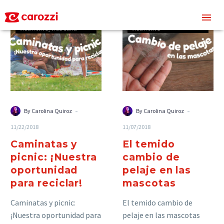
Carozzi
comunidad
Carozzi
comunidad
Personas
Sostenibilidad
Mascotas
Personas
Vida Activa
Vida Sana
Vida Activa
-
-
By Carolina Quiroz
By Carolina Quiroz
11/22/2018
11/07/2018
Caminatas y
El temido
picnic: ¡Nuestra
cambio de
oportunidad
pelaje en las
para reciclar!
mascotas
Caminatas y picnic:
El temido cambio de
¡Nuestra oportunidad para
pelaje en las mascotas